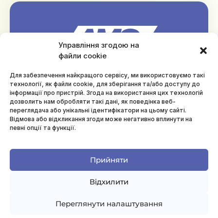
Управління згодою на
файли cookie
Для забезпечення найкращого сервісу, ми використовуємо такі
технології, як файли cookie, для зберігання та/або доступу до
інформації про пристрій. Згода на використання цих технологій
дозволить нам обробляти такі дані, як поведінка веб-
переглядача або унікальні ідентифікатори на цьому сайті.
Відмова або відкликання згоди може негативно вплинути на
певні опції та функції.
Андрій Ребрина
Прийняти
Директор Агенції масового спорту України
Відхилити
Переглянути налаштування