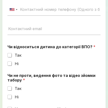
U
n
i
t
e
d
S
Чи відноситься дитина до категорії ВПО?
*
t
Так
a
t
Ні
e
s
Чи не проти, ведення фото та відео зйомки
табору
*
+
1
Так
Ні