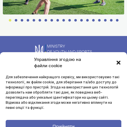
Управління згодою на
файли cookie
Для забезпечення найкращого сервісу, ми використовуємо такі
технології, як файли cookie, для зберігання та/або доступу до
Authorized person for prevention and detection of corruption
інформації про пристрій. Згода на використання цих технологій
Derevianko Marharyta
дозволить нам обробляти такі дані, як поведінка веб-
anti-cor-sportforall@ukr.net
переглядача або унікальні ідентифікатори на цьому сайті.
Відмова або відкликання згоди може негативно вплинути на
певні опції та функції.
Le
Menu
Information resources
F
Privacy Policy
Прийняти