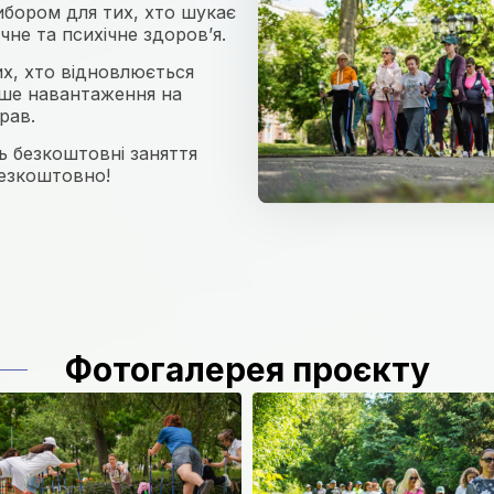
ибором для тих, хто шукає
не та психічне здоров’я.
х, хто відновлюється
ше навантаження на
рав.
ь безкоштовні заняття
безкоштовно!
Фотогалерея проєкту