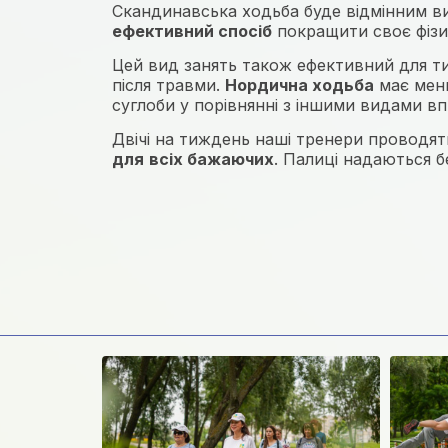
Скандинавська ходьба буде відмінним в
ефективний спосіб
покращити своє фізич
Цей вид занять також ефективний для ти
після травми.
Нордична ходьба
має мен
суглоби у порівнянні з іншими видами вп
Двічі на тиждень наші тренери проводят
для
всіх бажаючих
. Палиці надаються 