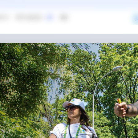
кти
Фотоархів
UK
EN