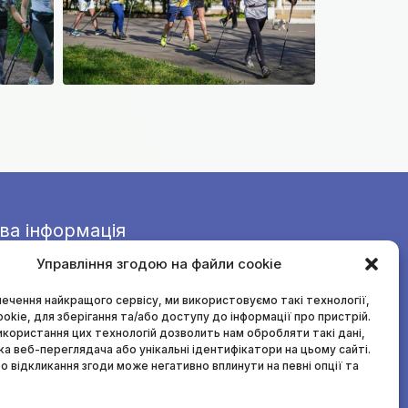
ва інформація
Управління згодою на файли cookie
питаннями ви можете звернутися до нас
рму зворотнього зв’язку, або написати листа
ечення найкращого сервісу, ми використовуємо такі технології,
електронну адресу
agency@sportforall.gov.ua.
ookie, для зберігання та/або доступу до інформації про пристрій.
 викривачів корупції
икористання цих технологій дозволить нам обробляти такі дані,
ка веб-переглядача або унікальні ідентифікатори на цьому сайті.
о відкликання згоди може негативно вплинути на певні опції та