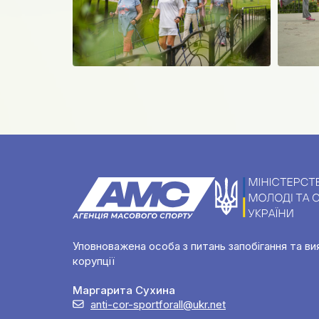
Уповноважена особа з питань запобігання та ви
корупції
Маргарита Сухина
anti-cor-sportforall@ukr.net