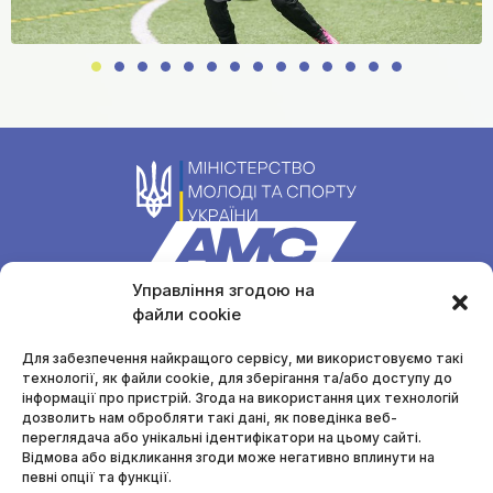
Управління згодою на
файли cookie
Уповноважена особа з питань запобігання та виявлення
корупції
Для забезпечення найкращого сервісу, ми використовуємо такі
Маргарита Сухина
технології, як файли cookie, для зберігання та/або доступу до
anti-cor-sportforall@ukr.net
інформації про пристрій. Згода на використання цих технологій
дозволить нам обробляти такі дані, як поведінка веб-
переглядача або унікальні ідентифікатори на цьому сайті.
Меню
Відмова або відкликання згоди може негативно вплинути на
певні опції та функції.
Інформаційні ресурси
П