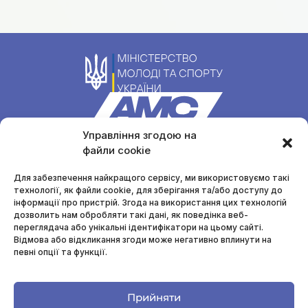
Управління згодою на
файли cookie
Уповноважена особа з питань запобігання та виявлення
корупції
Для забезпечення найкращого сервісу, ми використовуємо такі
Маргарита Сухина
технології, як файли cookie, для зберігання та/або доступу до
anti-cor-sportforall@ukr.net
інформації про пристрій. Згода на використання цих технологій
дозволить нам обробляти такі дані, як поведінка веб-
переглядача або унікальні ідентифікатори на цьому сайті.
Меню
Відмова або відкликання згоди може негативно вплинути на
певні опції та функції.
Інформаційні ресурси
П
Прозорі закупівлі
Політика конфіденційності
Cookies
Прийняти
зв